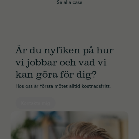
Se alla case
Är du nyfiken på hur
Nödvändiga
Dessa
vi jobbar och vad vi
cookies går
inte att välja
kan göra för dig?
bort. De
behövs för
Hos oss är första mötet alltid kostnadsfritt.
att hemsidan
över huvud
taget ska
Kontakta mig
fungera.
Statistik
För att vi ska