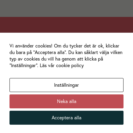
funktionalitet
att försvinna
från
hemsidan.
Marknadsföring
Varmt välkomna att slå oss en signal.
Vi använder cookies! Om du tycker det är ok, klickar
Genom att dela
Och kom gärna till mysiga Haga och hälsa på.
du bara på "Acceptera alla". Du kan såklart välja vilken
med dig av dina
intressen och
typ av cookies du vill ha genom att klicka på
Hitta hit
ditt beteende
"Inställningar".
Läs vår cookie policy
när du surfar
Bigtail AB
ökar du chansen
Åttkantsgatan 12b
att få se
Inställningar
652 20 Karlstad
personligt
anpassat innehåll
070-60 60 420
och
Neka alla
hej@bigtail.se
erbjudanden.
Integritetspolicy
Acceptera alla
Inställningar för cookies