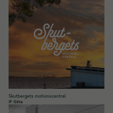
Skutbergets motionscentral
IF Göta