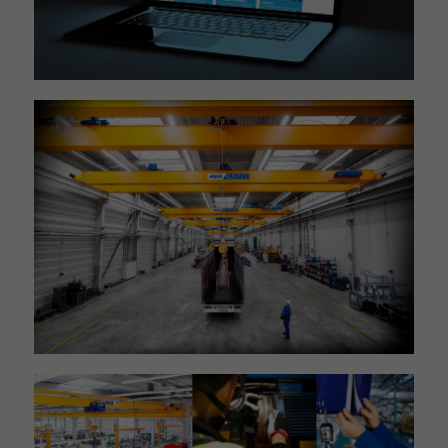
Nödvändiga
Dessa
cookies går
inte att välja
bort. De
behövs för
att hemsidan
över huvud
taget ska
fungera.