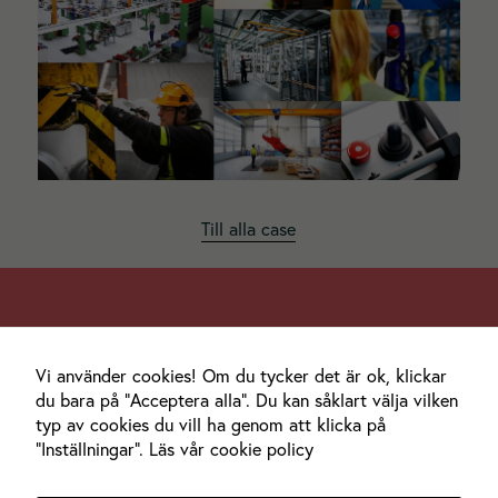
Statistik
För att vi ska
kunna
förbättra
hemsidans
funktionalitet
och
uppbyggnad,
Till alla case
baserat på
hur hemsidan
används.
Varmt välkomna att slå oss en signal.
Upplevelse
Vi använder cookies! Om du tycker det är ok, klickar
Och kom gärna till mysiga Haga och hälsa på.
För att vår
du bara på "Acceptera alla". Du kan såklart välja vilken
hemsida ska
typ av cookies du vill ha genom att klicka på
prestera så
Hitta hit
"Inställningar".
Läs vår cookie policy
bra som
möjligt under
Bigtail AB
ditt besök.