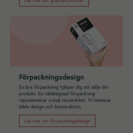
Läs mer om grafiska profiler
För att vi ska
kunna
förbättra
hemsidans
funktionalitet
och
uppbyggnad,
baserat på
hur hemsidan
används.
Förpackningsdesign
Upplevelse
För att vår
En bra förpackning hjälper dig att sälja din
hemsida ska
produkt. En väldesignad förpackning
prestera så
representerar också varumärket. Vi hanterar
bra som
både design och konstruktion.
möjligt under
ditt besök.
Om du nekar
Läs mer om förpackningsdesign
dessa
cookies