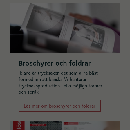
kommer viss
funktionalitet
att försvinna
från
hemsidan.
Marknadsföring
Genom att dela
med dig av dina
Broschyrer och foldrar
intressen och
ditt beteende
Ibland är trycksaken det som allra bäst
när du surfar
förmedlar rätt känsla. Vi hanterar
ökar du chansen
trycksaksproduktion i alla möjliga former
att få se
och språk.
personligt
anpassat innehåll
och
Läs mer om broschyrer och foldrar
erbjudanden.