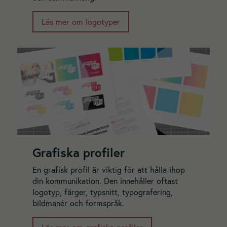
Läs mer om logotyper
Nödvändiga
Dessa
cookies går
inte att välja
bort. De
behövs för
Grafiska profiler
att hemsidan
över huvud
En grafisk profil är viktig för att hålla ihop
taget ska
din kommunikation. Den innehåller oftast
fungera.
logotyp, färger, typsnitt, typografering,
bildmanér och formspråk.
Statistik