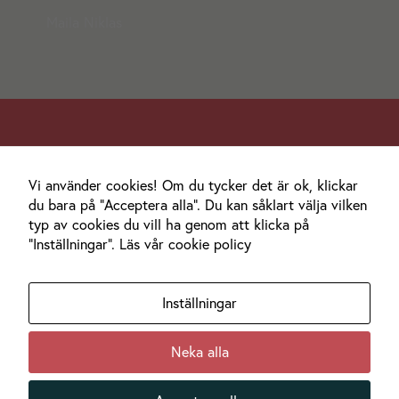
Maila Niklas
Varmt välkomna att slå oss en signal.
Vi använder cookies! Om du tycker det är ok, klickar
Och kom gärna till mysiga Haga och hälsa på.
du bara på "Acceptera alla". Du kan såklart välja vilken
typ av cookies du vill ha genom att klicka på
Hitta hit
"Inställningar".
Läs vår cookie policy
Bigtail AB
Åttkantsgatan 12b
Inställningar
652 20 Karlstad
070-60 60 420
Neka alla
hej@bigtail.se
Integritetspolicy