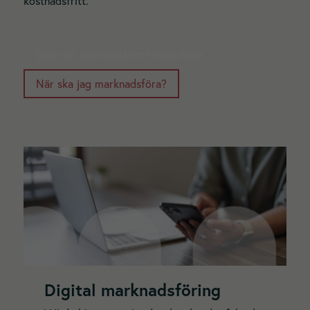
kostnadsfritt.
Boka ett kostnadsfritt första möte
När ska jag marknadsföra?
Digital marknadsföring